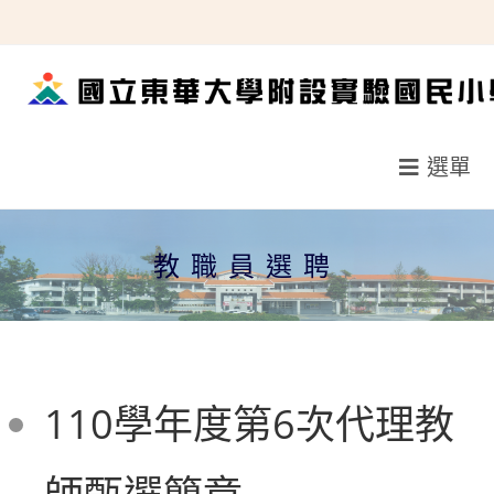
跳
轉
至
主
要
選單
內
容
教職員選聘
110學年度第6次代理教