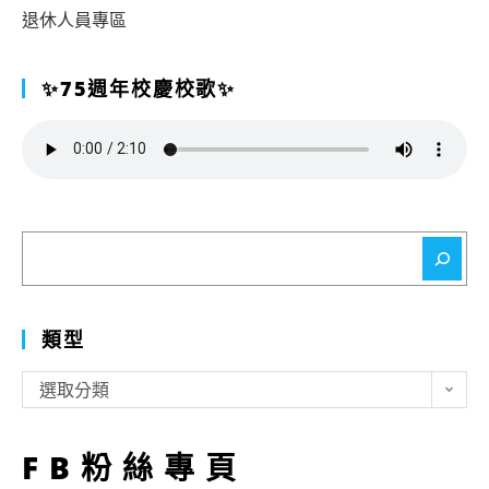
退休人員專區
✨75週年校慶校歌✨
搜
尋
類型
類
選取分類
型
FB粉絲專頁