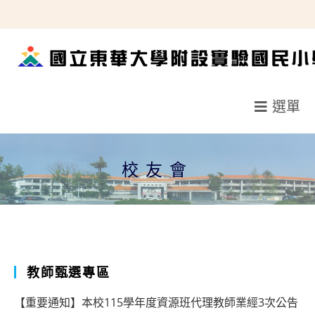
跳
轉
至
主
要
選單
內
容
校友會
教師甄選專區
【重要通知】本校115學年度資源班代理教師業經3次公告