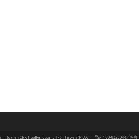
lien City, Hualien County 970 , Taiwan (R.O.C.) 電話：03-8222344／傳真：03