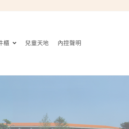
件櫃
兒童天地
內控聲明