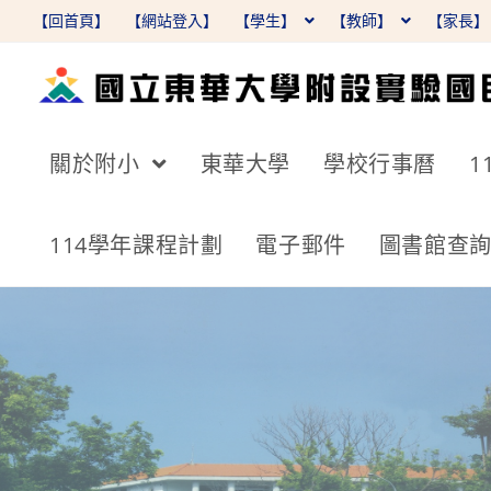
跳
【回首頁】
【網站登入】
【學生】
【教師】
【家長
轉
至
主
要
關於附小
東華大學
學校行事曆
1
內
容
114學年課程計劃
電子郵件
圖書館查