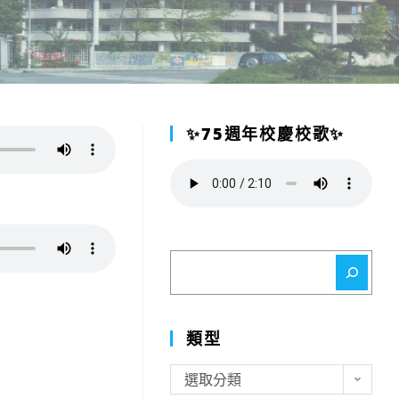
✨75週年校慶校歌✨
搜
尋
類型
類
選取分類