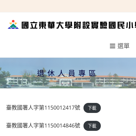
跳
轉
至
主
要
選單
內
容
退休人員專區
臺教國署人字第1150012417號
下載
臺教國署人字第1150014846號
下載