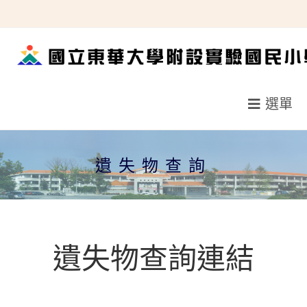
跳
轉
至
主
要
選單
內
容
遺失物查詢
遺失物查詢連結