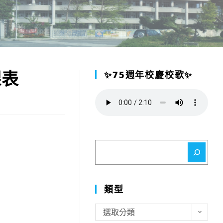
課表
✨75週年校慶校歌✨
搜
尋
類型
類
選取分類