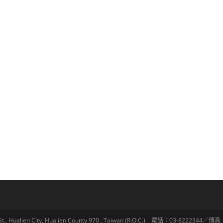
lien City, Hualien County 970 , Taiwan (R.O.C.) 電話：03-8222344／傳真：03