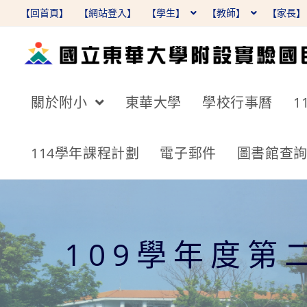
跳
【回首頁】
【網站登入】
【學生】
【教師】
【家長
轉
至
主
要
關於附小
東華大學
學校行事曆
1
內
容
114學年課程計劃
電子郵件
圖書館查
109學年度第