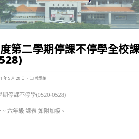
年度第二學期停課不停學全校
528)
Post
1 年 5 月 20 日
教學組
hed:
category:
期停課不停學(0520-0528)
 ~ 六
年級
課表 如附加檔。