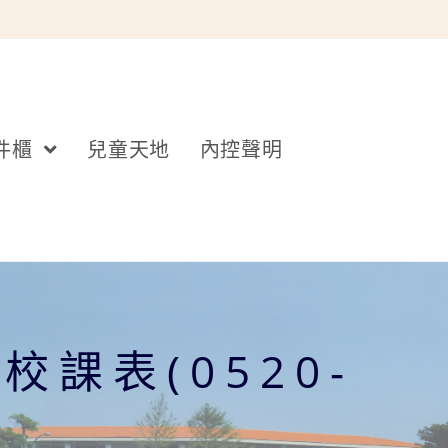
件櫃
兒童天地
內控聲明
課表(0520-