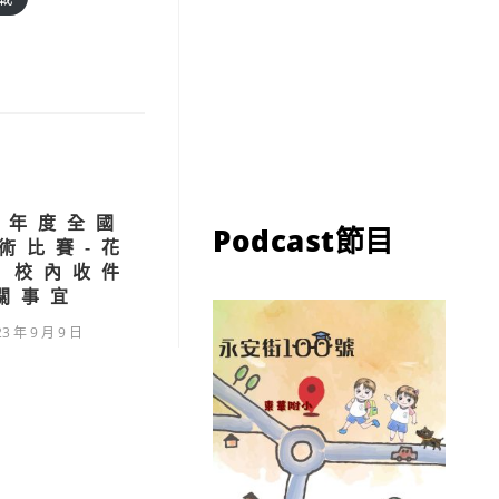
學年度全國
Podcast節目
術比賽-花
 校內收件
關事宜
23 年 9 月 9 日