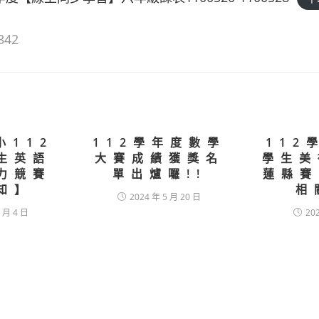
342
小112
112學年度數學
112
生英語
大賽成績獲獎名
學生美
力競賽
單出爐囉!!
蓮縣賽
知】
相
2024 年 5 月 20 日
 月 4 日
20