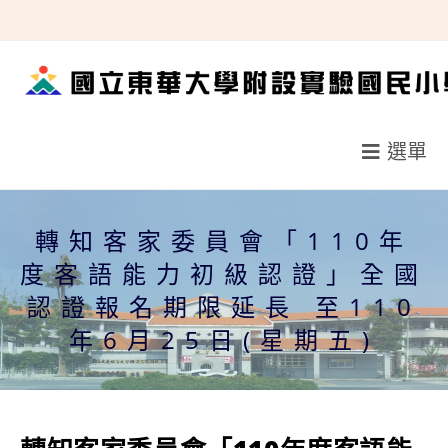
跳
轉
至
主
要
選單
內
容
轉知客家委員會「110年
度客語能力初級認證」全國
認證報名期限延長 至110
年6月25日(星期五)