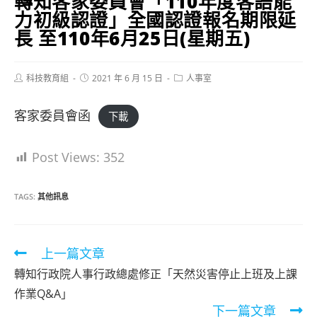
轉知客家委員會「110年度客語能
力初級認證」全國認證報名期限延
長 至110年6月25日(星期五)
Post
Post
Post
科技教育組
2021 年 6 月 15 日
人事室
author:
published:
category:
客家委員會函
下載
Post Views:
352
TAGS:
其他訊息
Read
上一篇文章
more
轉知行政院人事行政總處修正「天然災害停止上班及上課
articles
作業Q&A」
下一篇文章