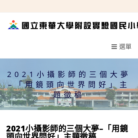
跳
轉
至
主
要
選單
內
容
2021小攝影師的三個大夢
–「用鏡頭向世界問好」主
題徵稿
2021小攝影師的三個大夢–「用鏡
頭向世界問好」主題徵稿