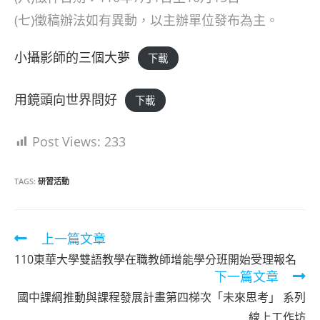
(七)徵稿辦法如有異動，以主辦單位發布為主。
小攝影師的三個大夢
下載
用鏡頭向世界問好
下載
Post Views:
233
TAGS:
研習活動
Read
上一篇文章
more
110東華大學雙語教學在職教師增能學分班開始受理報名
articles
下一篇文章
國中課綱推動與課程發展計畫第四梯次「未來思考」 系列
線上工作坊