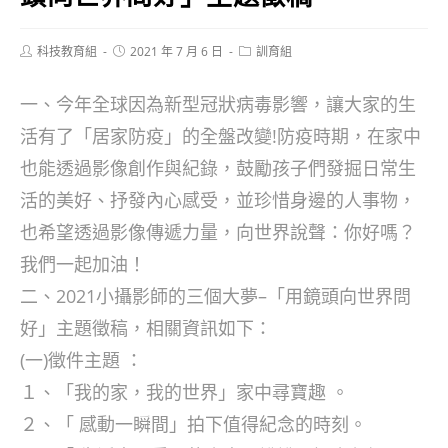
Post
Post
Post
科技教育組
2021 年 7 月 6 日
訓育組
author:
published:
category:
一、今年全球因為新型冠狀病毒影響，讓大家的生
活有了「居家防疫」的全盤改變!防疫時期，在家中
也能透過影像創作與紀錄，鼓勵孩子們發掘日常生
活的美好、抒發內心感受，並珍惜身邊的人事物，
也希望透過影像傳遞力量，向世界說聲：你好嗎？
我們一起加油！
二、2021小攝影師的三個大夢–「用鏡頭向世界問
好」主題徵稿，相關資訊如下：
(一)徵件主題 ：
１、「我的家，我的世界」家中尋寶趣 。
２、「 感動一瞬間」拍下值得紀念的時刻。