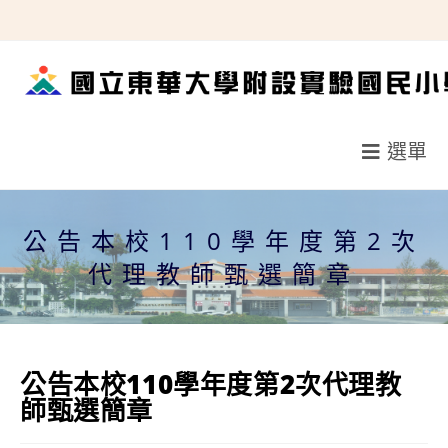
跳
轉
至
主
要
選單
內
容
公告本校110學年度第2次
代理教師甄選簡章
公告本校110學年度第2次代理教
師甄選簡章