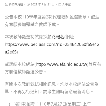
Post
Post
Post
科技教育組
2021 年 7 月 21 日
人事室
author:
published:
category:
公告本校110學年度第2次代理教師甄選簡章，歡迎
有意願參加甄試之教師下載。
本次教師甄選初試係採
網路報名
(網址
https://www.beclass.com/rid=254642060f65e12
a2e65
)
或逕結本校網站(
http://www.efs.hlc.edu.tw
)首頁右
方欄位教師甄選公告。
有關本次教師甄試相關訊息，均以本校網站公告為
準，不再另行通知，請考生隨時留意最新消息。
(一)第1次招考：110年7月27日(星期二) 上午