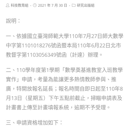
Post
Post
Post
科技教育組
2021 年 7 月 30 日
研究出版組
author:
published:
category:
說明：
一、依據國立臺灣師範大學110年7月27日師大數學
中字第1101018276號函暨本局110年6月22日北市
教督字第1103056349號函（計達）辦理。
二、110學年度第1學期「數學奠基進教室入班教學
實作」申請，考量為能讓更多熱情教師參與、推
廣，特開放報名延長；報名時間自即日起至110年8
月13日（星期五）下午五點前截止，掃瞄申請表及
計畫書上傳至計畫填報系統，逾期不予受理。
三、申請資格增加如下：