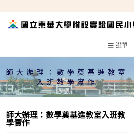
跳
轉
至
主
要
選單
內
容
師大辦理：數學奠基進教室
入班教學實作
師大辦理：數學奠基進教室入班教
學實作