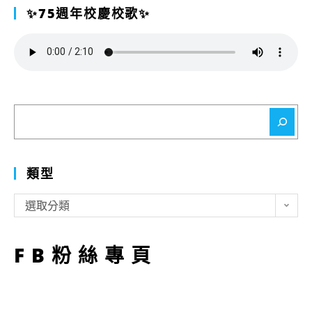
✨75週年校慶校歌✨
搜
尋
類型
類
選取分類
型
FB粉絲專頁