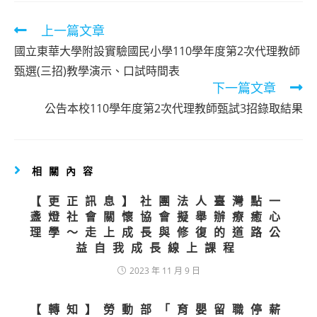
Read
上一篇文章
more
國立東華大學附設實驗國民小學110學年度第2次代理教師
articles
甄選(三招)教學演示、口試時間表
下一篇文章
公告本校110學年度第2次代理教師甄試3招錄取結果
相關內容
【更正訊息】社團法人臺灣點一
盞燈社會關懷協會擬舉辦療癒心
理學〜走上成長與修復的道路公
益自我成長線上課程
2023 年 11 月 9 日
【轉知】勞動部「育嬰留職停薪