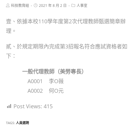
Post
Post
Post
科技教育組
2021 年 8 月 2 日
人事室
author:
published:
category:
壹、依據本校110學年度第2次代理教師甄選簡章辦
理。
貳、於規定期限內完成第3招報名符合應試資格者如
下：
一般代理教師（美勞專長）
A0001 李Ο薇
A0002 何Ο元
Post Views:
415
TAGS:
人員選聘