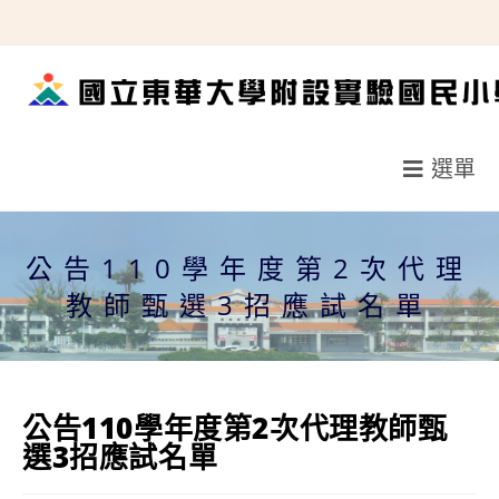
跳
轉
至
主
要
選單
內
容
公告110學年度第2次代理
教師甄選3招應試名單
公告110學年度第2次代理教師甄
選3招應試名單