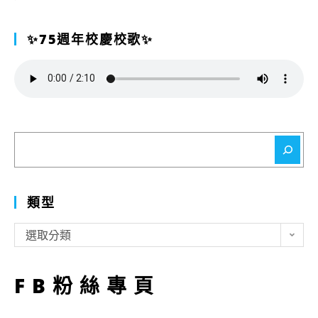
✨75週年校慶校歌✨
搜
尋
類型
類
選取分類
型
FB粉絲專頁