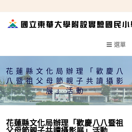
跳
轉
至
主
要
選單
內
容
花蓮縣文化局辦理「歡慶八
八暨祖父母節親子共讀攝影
展」活動
花蓮縣文化局辦理「歡慶八八暨祖
父母節親子共讀攝影展」活動