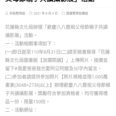
Post
Post
Post
科技教育組
2021 年 8 月 4 日
圖書教學設備組
author:
published:
category:
花蓮縣文化局辦理「歡慶八八暨祖父母節親子共讀
攝影展」活動。
一、活動相關事項如下：
(一)即日起至110年8月31日(二)請至臉書搜尋「花蓮
縣文化局圖書館【洄瀾閱讀】」上傳照片，按讚並
留下#我愛爸爸我也愛阿公阿嬤及50字內留言。
(二)參加者請提供參加照片【照片規格並限1,000萬
畫素(3648×2736)以上】辦理歡慶八八暨祖父母節親
子共讀攝影展，獎勵符合參加資格者，均可獲得禮
品一份，限量150份。
二、活動網址：