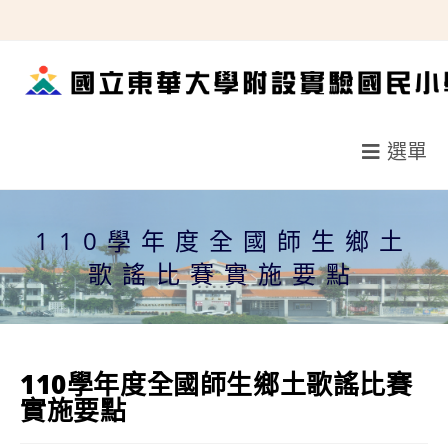
跳
轉
至
主
要
選單
內
容
110學年度全國師生鄉土
歌謠比賽實施要點
110學年度全國師生鄉土歌謠比賽
實施要點