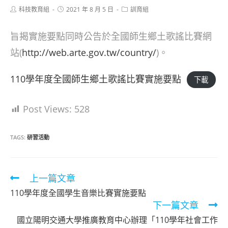
Post
Post
Post
科技教育組
2021 年 8 月 5 日
訓育組
author:
published:
category:
旨揭實施要點同時公告於全國師生鄉土歌謠比賽網
站(
http://web.arte.gov.tw/country/
)。
110學年度全國師生鄉土歌謠比賽實施要點
下載
Post Views:
528
TAGS:
研習活動
Read
上一篇文章
more
110學年度全國學生音樂比賽實施要點
articles
下一篇文章
國立陽明交通大學推廣教育中心辦理「110學年社會工作