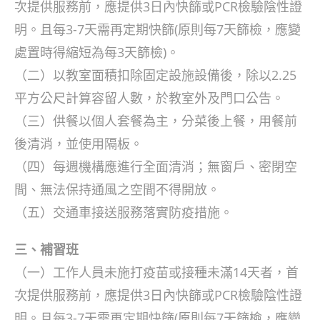
次提供服務前，應提供3日內快篩或PCR檢驗陰性證
明。且每3-7天需再定期快篩(原則每7天篩檢，應變
處置時得縮短為每3天篩檢)。
（二）以教室面積扣除固定設施設備後，除以2.25
平方公尺計算容留人數，於教室外及門口公告。
（三）供餐以個人套餐為主，分菜後上餐，用餐前
後清消，並使用隔板。
（四）每週機構應進行全面清消；無窗戶、密閉空
間、無法保持通風之空間不得開放。
（五）交通車接送服務落實防疫措施。
三、補習班
（一）工作人員未施打疫苗或接種未滿14天者，首
次提供服務前，應提供3日內快篩或PCR檢驗陰性證
明。且每3-7天需再定期快篩(原則每7天篩檢，應變