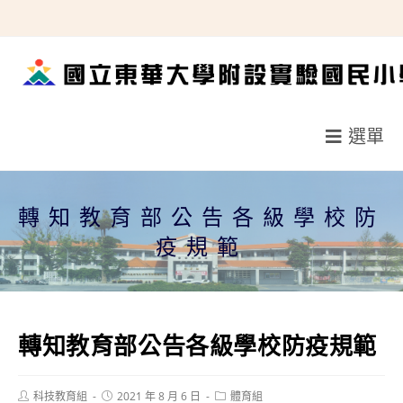
跳
轉
至
主
要
選單
內
容
轉知教育部公告各級學校防
疫規範
轉知教育部公告各級學校防疫規範
Post
Post
Post
科技教育組
2021 年 8 月 6 日
體育組