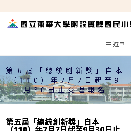
跳
轉
至
主
要
選單
內
容
第五屆「總統創新獎」自本
（110）年7月7日起至9
月30日止受理報名
第五屆「總統創新獎」自本
（110）年7月7日起至9月30日止