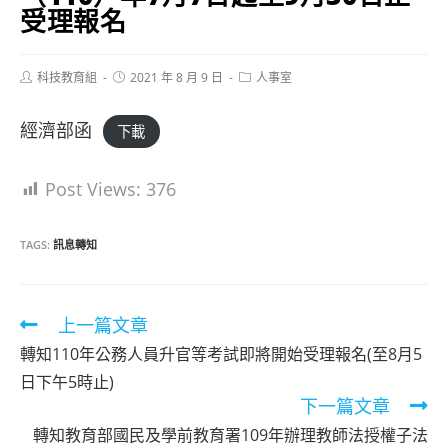
受理報名
Post
Post
Post
科技教育組
2021 年 8 月 9 日
人事室
author:
published:
category:
經濟部函
下載
Post Views:
376
TAGS:
訊息轉知
Read
上一篇文章
more
轉知110年公務人員升官等考試即將開始受理報名(至8月5
articles
日下午5時止)
下一篇文章
轉知教育部國民及學前教育署109年辦理教師法授權子法