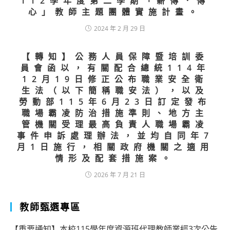
112學年度第二學期「薪傳．傳
心」教師主題團體實施計畫。
2024 年 2 月 29 日
【轉知】公務人員保障暨培訓委
員會函以，有關配合總統114年
12月19日修正公布職業安全衛
生法（以下簡稱職安法），以及
勞動部115年6月23日訂定發布
職場霸凌防治措施準則、地方主
管機關受理最高負責人職場霸凌
事件申訴處理辦法，並均自同年7
月1日施行，相關政府機關之適用
情形及配套措施案。
2026 年 7 月 21 日
教師甄選專區
【重要通知】本校115學年度資源班代理教師業經3次公告