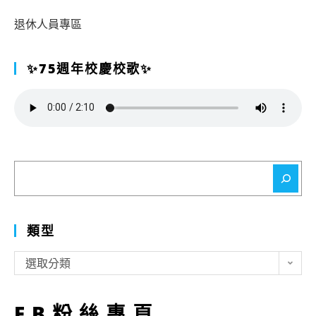
退休人員專區
✨75週年校慶校歌✨
搜
尋
類型
類
選取分類
型
FB粉絲專頁