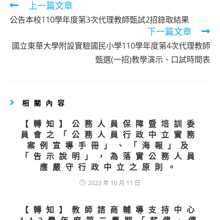
Read
上一篇文章
more
公告本校110學年度第3次代理教師甄試2招錄取結果
articles
下一篇文章
國立東華大學附設實驗國民小學110學年度第4次代理教師
甄選(一招)教學演示、口試時間表
相關內容
【轉知】公務人員保障暨培訓委
員會之「公務人員行政中立實務
案例宣導手冊」、「海報」及
「告示說明」，為落實公務人員
應嚴守行政中立之原則。
2023 年 10 月 11 日
【轉知】教師諮商輔導支持中心