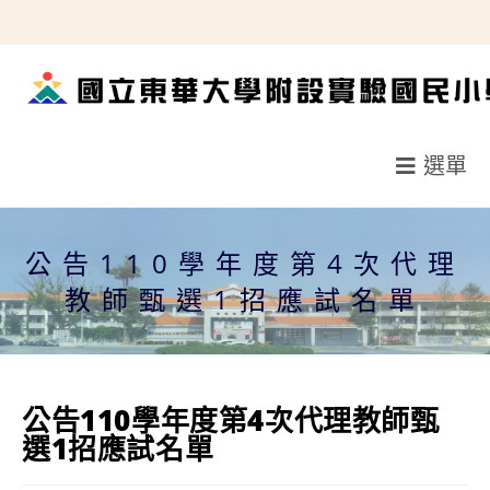
跳
轉
至
主
要
選單
內
容
公告110學年度第4次代理
教師甄選1招應試名單
公告110學年度第4次代理教師甄
選1招應試名單