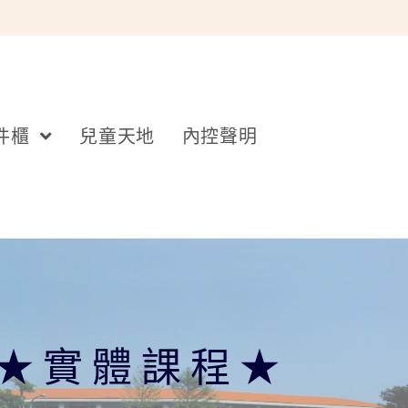
件櫃
兒童天地
內控聲明
 ★實體課程★