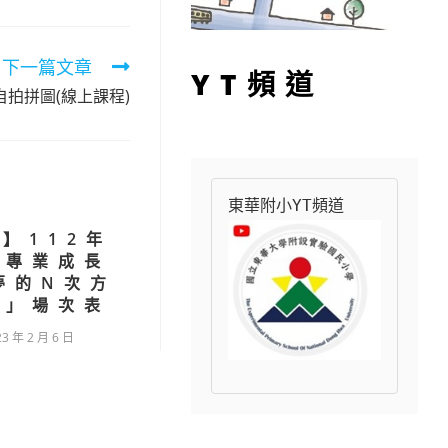
下一篇文章
YT頻道
拍拼圖(線上課程)
東華附小YT頻道
】112年
師專業成長
夢的N次方
坊」場次表
23 年 2 月 6 日