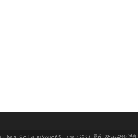
lien City, Hualien County 970 , Taiwan (R.O.C.) 電話：03-8222344／傳真：03