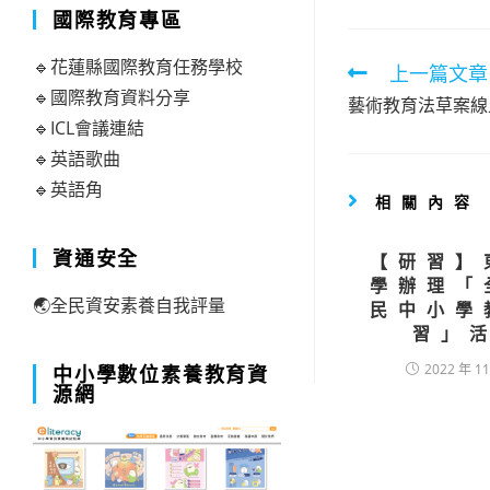
國際教育專區
🔹花蓮縣國際教育任務學校
Read
上一篇文章
🔹國際教育資料分享
more
藝術教育法草案線
🔹ICL會議連結
artic
🔹英語歌曲
🔹英語角
相關內容
資通安全
【研習】
學辦理「
🌏全民資安素養自我評量
民中小學
習」
2022 年 11
中小學數位素養教育資
源網