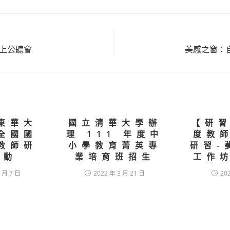
上公聽會
美感之窗：自
les
東華大
國立清華大學辦
【研習
全國國
理 111 年度中
度教
教師研
小學教育菁英專
研習-
活動
業培育班招生
工作
 月 7 日
2022 年 3 月 21 日
20