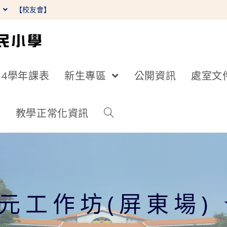
】
【校友會】
14學年課表
新生專區
公開資訊
處室文
詢
教學正常化資訊
元工作坊(屏東場)