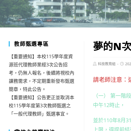
夢的N次
教師甄選專區
【重要通知】本校115學年度資
Post
Post
源班代理教師業經3次公告招
科技教育組
202
author:
publis
考，仍無人報名，後續將視校內
請老師注意：
課務需求，不定期重新發布甄選
簡章，特此公告。
（一） 第一階段
【重要通知】公告更正並取消本
中午12時止，
校115學年度第3次教師甄選之
「一般代理教師」甄選事宜。
並於110年8月
上限，得提前結