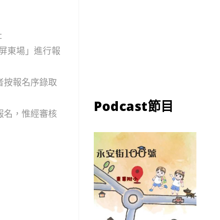
址
-屏東場」進行報
者按報名序錄取
Podcast節目
報名，惟經審核