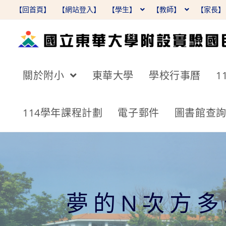
跳
【回首頁】
【網站登入】
【學生】
【教師】
【家長
轉
至
主
要
關於附小
東華大學
學校行事曆
1
內
容
114學年課程計劃
電子郵件
圖書館查
夢的N次方多