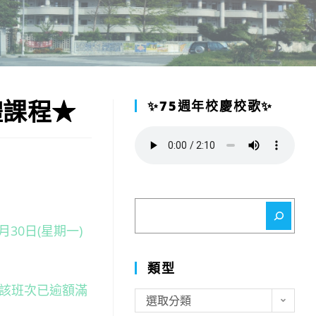
體課程★
✨75週年校慶校歌✨
搜
尋
月30日(星期一)
類型
間該班次已逾額滿
類
選取分類