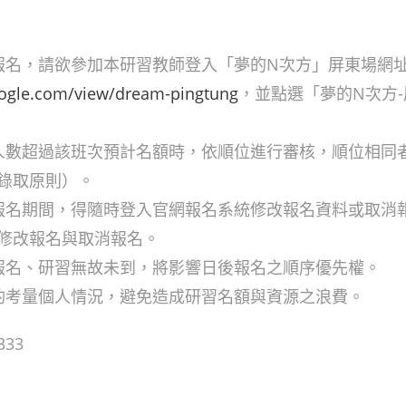
上報名，請欲參加本研習教師登入「夢的N次方」屏東場網
google.com/view/dream-pingtung
，並點選「夢的N次方
名人數超過該班次預計名額時，依順位進行審核，順位相同
錄取原則）。
於報名期間，得隨時登入官網報名系統修改報名資料或取消
修改報名與取消報名。
消報名、研習無故未到，將影響日後報名之順序優先權。
參酌考量個人情況，避免造成研習名額與資源之浪費。
333