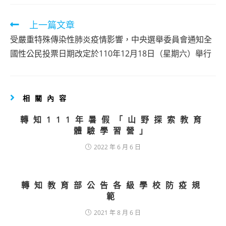
Read
上一篇文章
more
受嚴重特殊傳染性肺炎疫情影響，中央選舉委員會通知全
articles
國性公民投票日期改定於110年12月18日（星期六）舉行
相關內容
轉知111年暑假「山野探索教育
體驗學習營」
2022 年 6 月 6 日
轉知教育部公告各級學校防疫規
範
2021 年 8 月 6 日