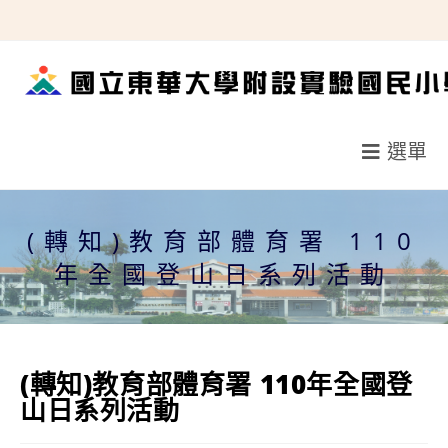
跳
轉
至
主
要
選單
內
容
(轉知)教育部體育署 110
年全國登山日系列活動
(轉知)教育部體育署 110年全國登
山日系列活動