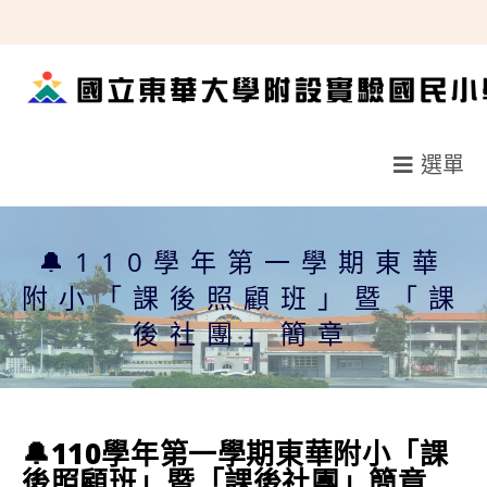
跳
轉
至
主
要
選單
內
容
🔔110學年第一學期東華
附小「課後照顧班」暨「課
後社團」簡章
🔔110學年第一學期東華附小「課
後照顧班」暨「課後社團」簡章