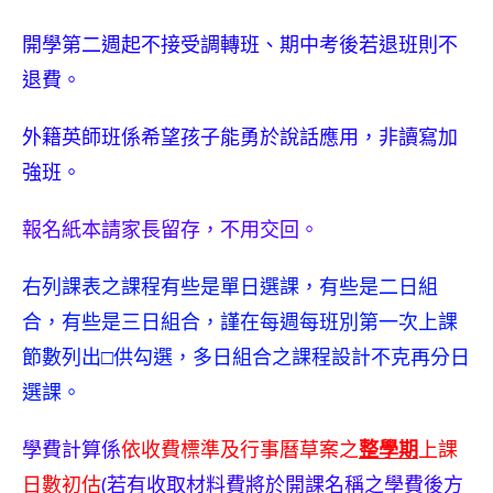
開學第二週起不接受調轉班、期中考後若退班則不
退費。
外籍英師班係希望孩子能勇於說話應用，非讀寫加
強班。
報名紙本請家長留存，不用交回。
右列課表之課程有些是單日選課，有些是二日組
合，有些是三日組合，謹在每週每班別第一次上課
節數列出□供勾選，多日組合之課程設計不克再分日
選課。
學費計算係
依收費標準及行事曆草案之
整學期
上課
日數初估
(若有收取材料費將於開課名稱之學費後方