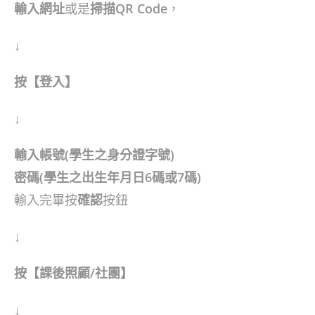
輸入網址
或是
掃描QR Code
，
↓
按【登入】
↓
輸入帳號(學生之身分證字號)
密碼(學生之出生年月日6碼或7碼)
輸入完畢按
確認
按鈕
↓
按【課後照顧/社團】
↓