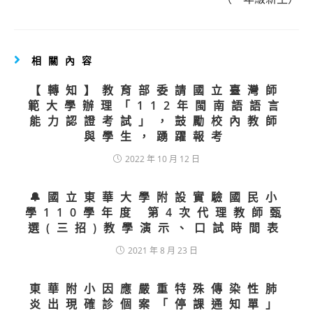
相關內容
【轉知】教育部委請國立臺灣師
範大學辦理「112年閩南語語言
能力認證考試」，鼓勵校內教師
與學生，踴躍報考
2022 年 10 月 12 日
🔔國立東華大學附設實驗國民小
學110學年度 第4次代理教師甄
選(三招)教學演示、口試時間表
2021 年 8 月 23 日
東華附小因應嚴重特殊傳染性肺
炎出現確診個案「停課通知單」