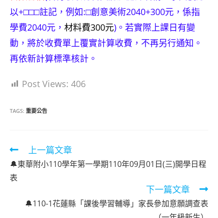
以+□□□註記，例如:□創意美術2040+300元，係指
學費2040元，
材料費300元
)。若實際上課日有變
動，將於收費單上覆實計算收費，不再另行通知。
再依新計算標準核計。
Post Views:
406
TAGS:
重要公告
Read
上一篇文章
more
🔔東華附小110學年第一學期110年09月01日(三)開學日程
articles
表
下一篇文章
🔔110-1花蓮縣「課後學習輔導」家長參加意願調查表
（一年級新生）