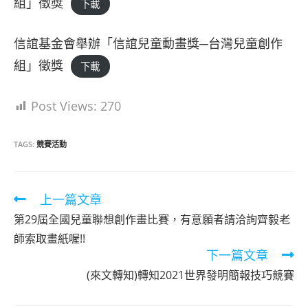
組」徵獎
下載
信誼基金會舉辦「信誼兒童動畫獎─台灣兒童創作
組」徵獎
下載
Post Views:
270
TAGS:
競賽活動
Read
上一篇文章
more
第29屆全國兒童聯想創作畫比賽，有意願者請洽詢齊毅老
articles
師索取畫紙喔!!
下一篇文章
(來文轉知)轉知2021世界發明簡報技巧競賽