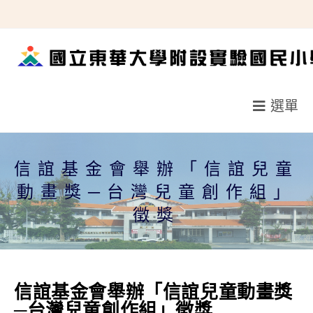
跳
轉
至
主
要
選單
內
容
信誼基金會舉辦「信誼兒童
動畫獎─台灣兒童創作組」
徵獎
信誼基金會舉辦「信誼兒童動畫獎
─台灣兒童創作組」徵獎