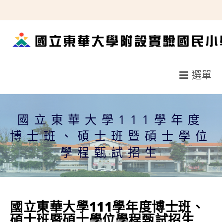
跳
轉
至
主
要
選單
內
容
國立東華大學111學年度
博士班、碩士班暨碩士學位
學程甄試招生
國立東華大學111學年度博士班、
碩士班暨碩士學位學程甄試招生