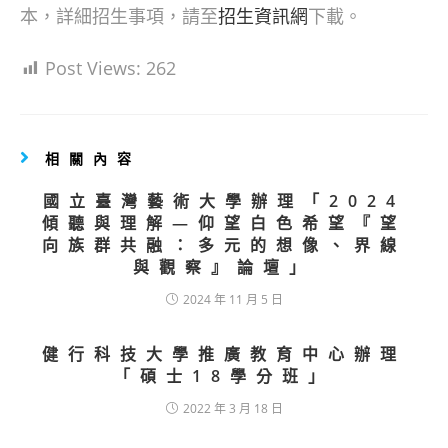
本，詳細招生事項，請至
招生資訊網
下載。
Post Views:
262
相關內容
國立臺灣藝術大學辦理「2024
傾聽與理解—仰望白色希望『望
向族群共融：多元的想像、界線
與觀察』論壇」
2024 年 11 月 5 日
健行科技大學推廣教育中心辦理
「碩士18學分班」
2022 年 3 月 18 日