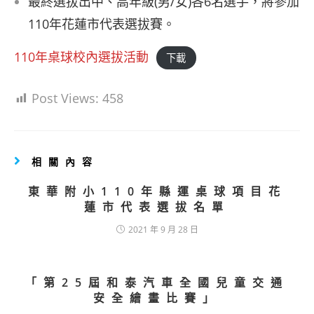
最終選拔出中、高年級(男/女)各6名選手，將參加
110年花蓮市代表選拔賽。
110年桌球校內選拔活動
下載
Post Views:
458
相關內容
東華附小110年縣運桌球項目花
蓮市代表選拔名單
2021 年 9 月 28 日
「第25屆和泰汽車全國兒童交通
安全繪畫比賽」