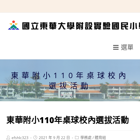
跳
轉
至
主
要
選單
內
容
東華附小110年桌球校內
選拔活動
東華附小110年桌球校內選拔活動
Post
Post
Post
efshlc323
2021 年 9 月 22 日
學務處
/
體育組