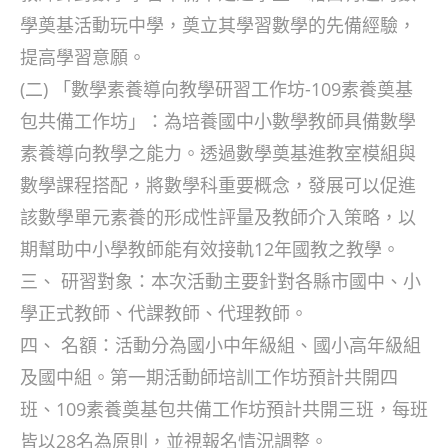
學奠基活動玩中學，奠立其學習數學的先備經驗，
提高學習意願。
(二) 「數學素養導向教學研習工作坊-109素養奠基
包共備工作坊」：為培養國中小數學教師具備數學
素養導向教學之能力。透過數學奠基進教室模組與
數學課程搭配，將數學科重要概念，發展可以促進
該數學單元素養的形成性評量及教師介入策略，以
期幫助中小學教師能有效接軌12年國教之教學。
三、 研習對象：本次活動主要針對各縣市國中、小
學正式教師、代課教師、代理教師。
四、 名額：活動分為國小中年級組、國小高年級組
及國中組。第一期活動師培訓工作坊預計共開四
班、109素養奠基包共備工作坊預計共開三班，每班
皆以28名為原則，並視報名情況調整。