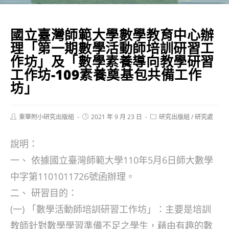
國立臺灣師範大學數學教育中心辦
理「第一期數學活動師培訓研習工
作坊」及「數學素養導向教學研習
工作坊-109素養奠基包共備工作
坊」
Post
Post
Post
東華附小研究出版組
2021 年 9 月 23 日
研究出版組
/
研究處
author:
published:
category:
說明：
一、 依據國立臺灣師範大學110年5月6日師大數學
中字第1101011726號函辦理。
二、 研習目的：
(一) 「數學活動師培訓研習工作坊」：主要是培訓
教師針對數學學習準備不足之學生，藉由有趣的數