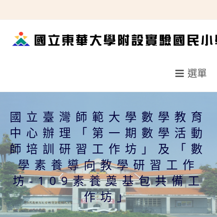
跳
轉
至
主
要
選單
內
容
國立臺灣師範大學數學教育
中心辦理「第一期數學活動
師培訓研習工作坊」及「數
學素養導向教學研習工作
坊-109素養奠基包共備工
作坊」