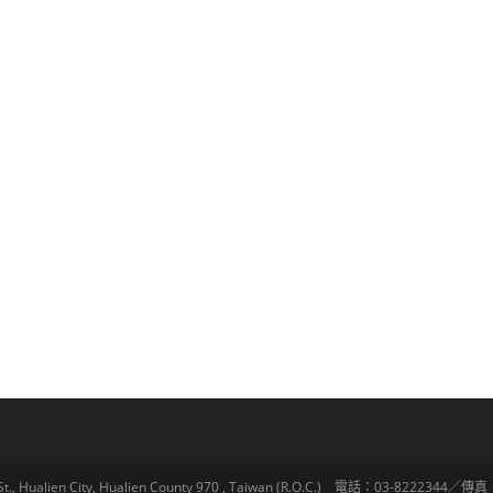
lien City, Hualien County 970 , Taiwan (R.O.C.) 電話：03-8222344／傳真：03