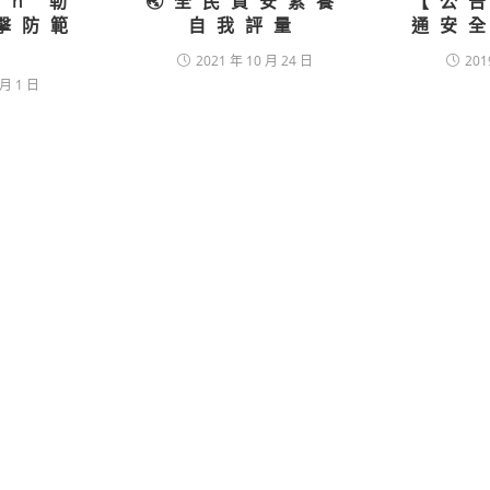
on 勒
🌏全民資安素養
【公
擊防範
自我評量
通安
知
2021 年 10 月 24 日
201
 月 1 日