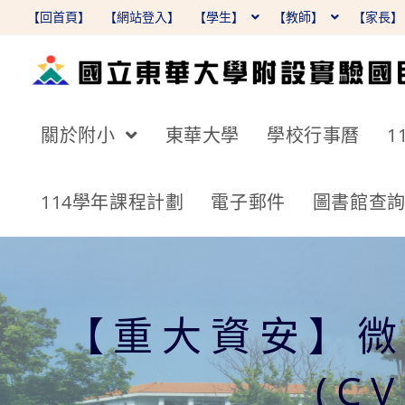
跳
【回首頁】
【網站登入】
【學生】
【教師】
【家長
轉
至
主
要
關於附小
東華大學
學校行事曆
1
內
容
114學年課程計劃
電子郵件
圖書館查
【重大資安】微軟
(C