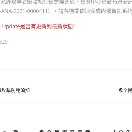
44），允許攻擊者遠端執行任意程式碼，技服中心已發布資安
-ANA-2021-0000411），請各機關儘速完成內部資訊系
s Update是否有更新到最新狀態!
329
軟體攻擊防範須知
🌏全
les