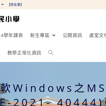
】
【校友會】
14學年課表
新生專區
公開資訊
處室文
詢
教學正常化資訊
Windows之M
VE-2021- 40444