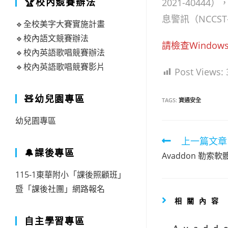
🏆校內競賽辦法
2021-404
息警訊（NCCST
🔹全校美字大賽實施計畫
🔹校內語文競賽辦法
請檢查Window
🔹校內英語歌唱競賽辦法
🔹校內英語歌唱競賽影片
Post Views:
🧸幼兒園專區
TAGS:
資通安全
幼兒園專區
Read
上一篇文章
🔔課後專區
more
Avaddon 勒索
artic
115-1東華附小「課後照顧班」
暨「課後社團」網路報名
相關內容
自主學習專區