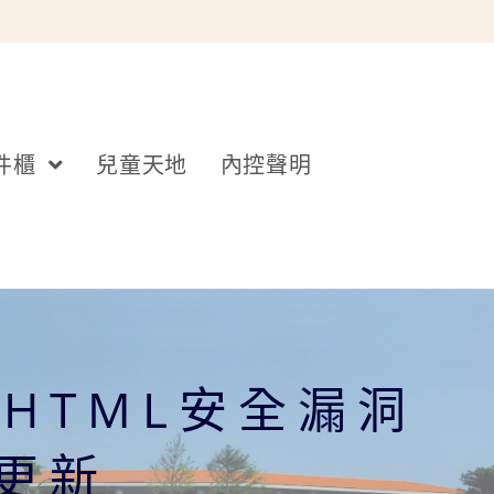
件櫃
兒童天地
內控聲明
SHTML安全漏洞
)更新