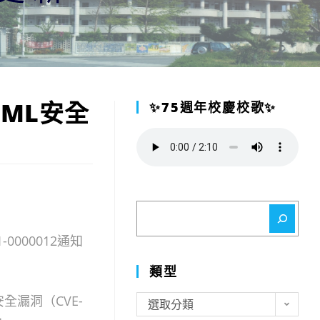
TML安全
✨75週年校慶校歌✨
搜
尋
0000012通知
類型
全漏洞（CVE-
類
選取分類