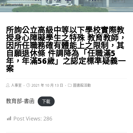
所詢公立高級中等以下學校實際教
授身心障礙學生之特殊 教育教師，
因所任職務確有體能上之限制，其
自願退休條 件調降為「任職滿5
年，年滿56歲」之認定標準疑義一
案
Post
Post
Post
人事室
2021 年 10 月 13 日
圖書館活動
author:
published:
category:
教育部-書函
下載
Post Views:
286