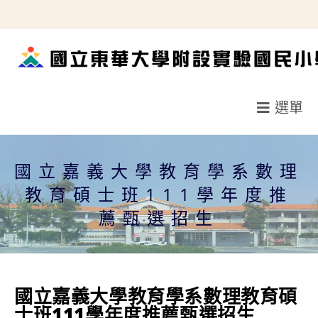
跳
轉
至
主
要
選單
內
容
國立嘉義大學教育學系數理
教育碩士班111學年度推
薦甄選招生
國立嘉義大學教育學系數理教育碩
士班111學年度推薦甄選招生