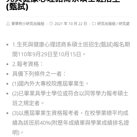
(甄試)
Post
Post
Post
東華附小研究出版組
2021 年 10 月 22 日
研究出版組
/
研究處
author:
published:
category:
1.生死與健康心理諮商系碩士班招生(甄試)報名期
間110年9月29日至10月15日。
2.報考資格：
具備下列條件之一者：
(1)國內外大專校院應屆畢業生。
(2)已畢業具學士學位或符合以同等學力報考碩士
班之規定者。
(3)以應屆畢業生資格報考者，在校學業總平均成
績為該班前40%(附歷年成績單與學業成績排名證
明)。