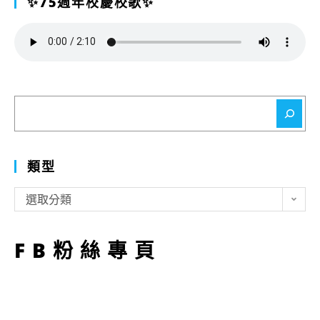
✨75週年校慶校歌✨
搜
尋
類型
類
選取分類
型
FB粉絲專頁