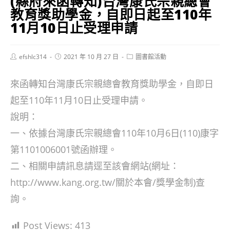
(縣府來函轉知)台灣康氏宗親總會
教育獎助學金，自即日起至110年
11月10日止受理申請
Post
Post
Post
efshlc314
2021 年 10 月 27 日
圖書館活動
author:
published:
category:
來函轉知台灣康氏宗親總會教育獎助學金，自即日
起至110年11月10日止受理申請。
說明：
一、依據台灣康氏宗親總會110年10月6日(110)康字
第1101006001號函辦理。
二、相關申請訊息請逕至該會網站(網址：
http://www.kang.org.tw/關於本會/獎學金制)查
詢。
Post Views:
413