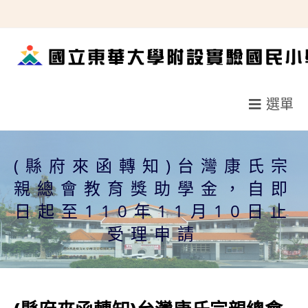
跳
轉
至
主
要
選單
內
容
(縣府來函轉知)台灣康氏宗
親總會教育獎助學金，自即
日起至110年11月10日止
受理申請