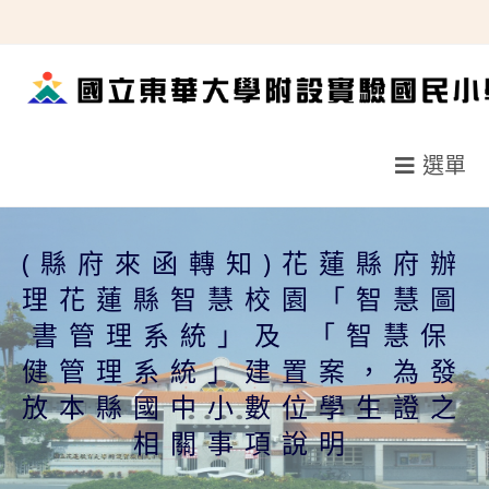
跳
轉
至
主
要
選單
內
容
(縣府來函轉知)花蓮縣府辦
理花蓮縣智慧校園「智慧圖
書管理系統」及 「智慧保
健管理系統」建置案，為發
放本縣國中小數位學生證之
相關事項說明