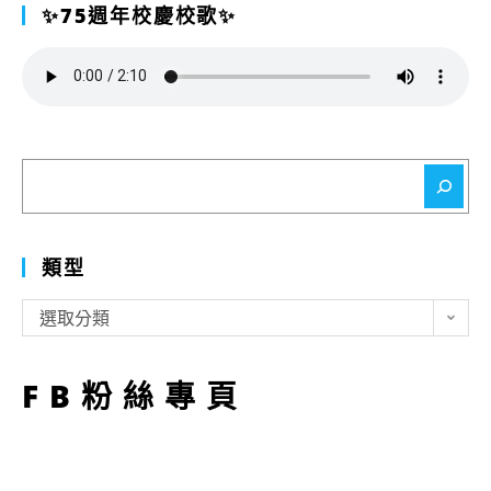
✨75週年校慶校歌✨
搜
尋
類型
類
選取分類
型
FB粉絲專頁