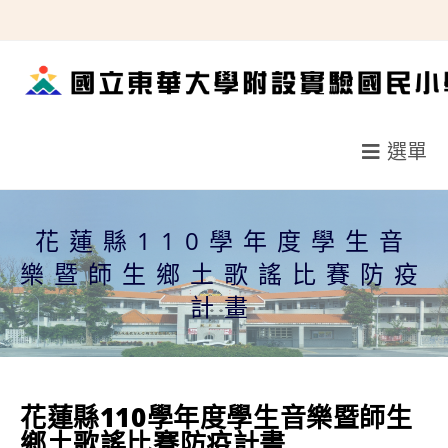
跳
轉
至
主
要
選單
內
容
花蓮縣110學年度學生音
樂暨師生鄉土歌謠比賽防疫
計畫
花蓮縣110學年度學生音樂暨師生
鄉土歌謠比賽防疫計畫