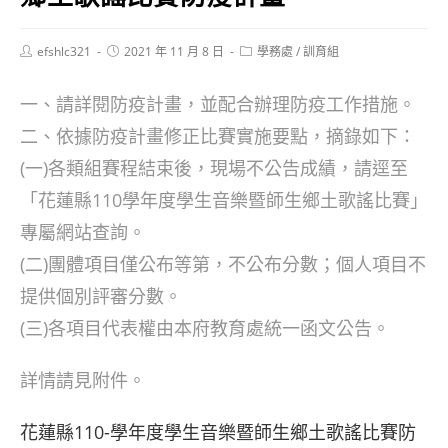
Post
Post
Post
efshlc321
2021 年 11 月 8 日
學務處
/
訓育組
author:
published:
category:
一、請詳閱防疫計畫，並配合辦理防疫工作措施。
二、依據防疫計畫修正比賽實施要點，摘錄如下：
(一)各類組賽程結束後，現場不公告成績，請逕至
「花蓮縣110學年度學生音樂暨師生鄉土歌謠比賽」
專屬網站查詢。
(二)團體項目僅公布等第，不公布分數；個人項目不
提供個別評審分數。
(三)各項目代表權由本府教育處統一函文公告。
詳情請見附件。
花蓮縣110-學年度學生音樂暨師生鄉土歌謠比賽防