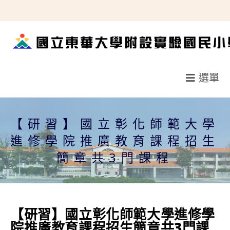
跳
轉
至
主
要
選單
內
容
【研習】國立彰化師範大學
進修學院推廣教育課程招生
簡章共3門課程
【研習】國立彰化師範大學進修學
院推廣教育課程招生簡章共3門課