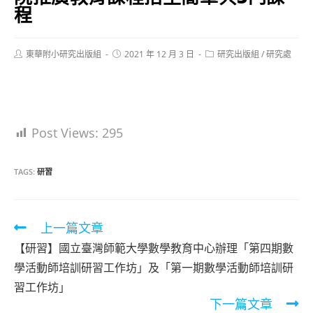
程
Post
Post
Post
東華附小研究出版組
2021 年 12 月 3 日
研究出版組
/
研究處
author:
published:
category:
Post Views:
295
TAGS:
研習
Read
上一篇文章
more
【研習】國立臺灣師範大學數學教育中心辦理「第四期數
articles
學活動師培訓研習工作坊」及「第一期數學活動師培訓研
習工作坊」
下一篇文章