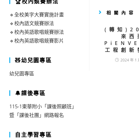
🏆校內競賽辦法
相關內容
🔹全校美字大賽實施計畫
🔹校內語文競賽辦法
(轉知)2
🔹校內英語歌唱競賽辦法
來西
🔹校內英語歌唱競賽影片
PiENV
工程創新
🧸幼兒園專區
2024 年 1 
幼兒園專區
🔔課後專區
115-1東華附小「課後照顧班」
暨「課後社團」網路報名
自主學習專區