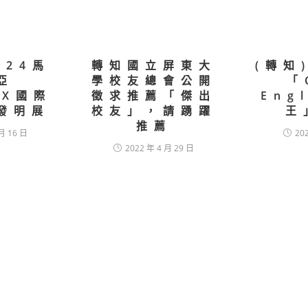
024馬
轉知國立屏東大
(轉知
亞
學校友總會公開
「
EX國際
徵求推薦「傑出
Eng
發明展
校友」，請踴躍
王
推薦
月 16 日
20
2022 年 4 月 29 日