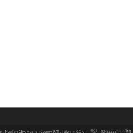
lien City, Hualien County 970 , Taiwan (R.O.C.) 電話：03-8222344／傳真：03