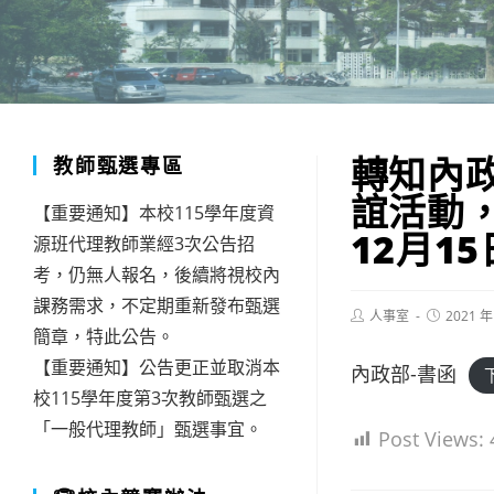
轉知內
教師甄選專區
誼活動，
【重要通知】本校115學年度資
12月1
源班代理教師業經3次公告招
考，仍無人報名，後續將視校內
課務需求，不定期重新發布甄選
Post
Post
人事室
2021 年
author:
published:
簡章，特此公告。
【重要通知】公告更正並取消本
內政部-書函
校115學年度第3次教師甄選之
「一般代理教師」甄選事宜。
Post Views: