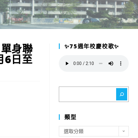
」單身聯
✨75週年校慶校歌✨
月6日至
搜
尋
類型
類
選取分類