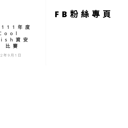
型
FB粉絲專頁
)111年度
Cool
lish資安
」比賽
22 年 9 月 1 日