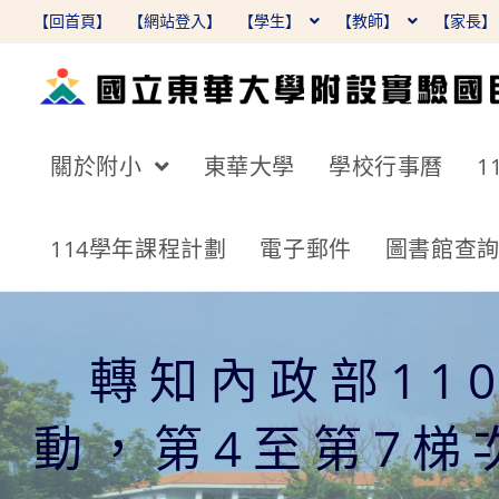
跳
【回首頁】
【網站登入】
【學生】
【教師】
【家長
轉
至
主
要
關於附小
東華大學
學校行事曆
1
內
容
114學年課程計劃
電子郵件
圖書館查
轉知內政部11
動，第4至第7梯次