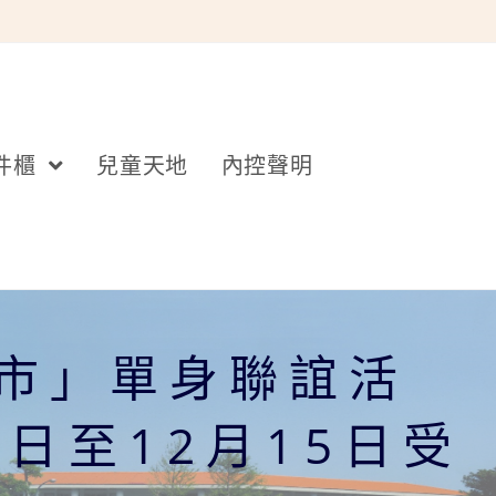
件櫃
兒童天地
內控聲明
城市」單身聯誼活
6日至12月15日受