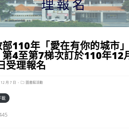
理報名
政部110年「愛在有你的城市
第4至第7梯次訂於110年12
5日受理報名
Post
 12 月 7 日
圖書館活動
category:
下載
445