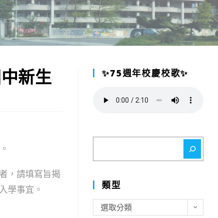
國中新生
✨75週年校慶校歌✨
搜
理。
尋
者，請填寫旨揭
類型
理入學事宜。
類
選取分類