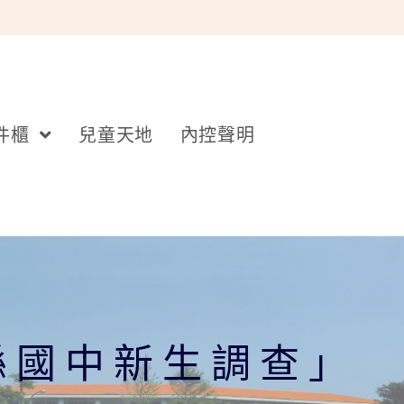
件櫃
兒童天地
內控聲明
縣國中新生調查」