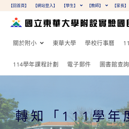
跳
【回首頁】
【網站登入】
【學生】
【教師】
【家長
轉
至
主
要
關於附小
東華大學
學校行事曆
1
內
容
114學年課程計劃
電子郵件
圖書館查
轉知「111學