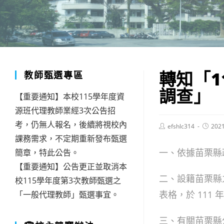
轉知「
教師甄選專區
調查」
【重要通知】本校115學年度資
源班代理教師業經3次公告招
考，仍無人報名，後續將視校內
Post
Post
efshlc314
202
author:
publish
課務需求，不定期重新發布甄選
一、依據苗栗縣政府 
簡章，特此公告。
【重要通知】公告更正並取消本
二、設籍苗栗縣
校115學年度第3次教師甄選之
表格，於 111
「一般代理教師」甄選事宜。
三、有關苗栗縣