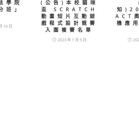
法學院
(公告)本校貓咪
分班」
盃 SCRATCH
知)2
生
動畫短片互動遊
ACT
戲程式設計競賽
機應
月 16 日
入圍複賽名單
2023 年 1 月 5 日
20