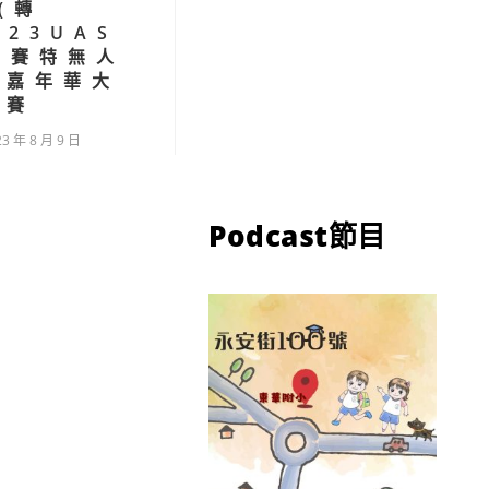
(轉
023UAS
奧賽特無人
用嘉年華大
賽
23 年 8 月 9 日
Podcast節目