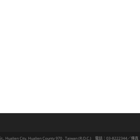
lien City, Hualien County 970 , Taiwan (R.O.C.) 電話：03-8222344／傳真：03