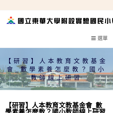
跳
轉
至
主
要
選單
內
容
【研習】人本教育文教基金
會_數學素養怎麼教？國小
教師線上研習
【研習】人本教育文教基金會_數
學素養怎麼教？國小教師線上研習