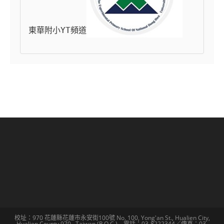
東華附小YT頻道
校址：970 花蓮縣花蓮市永安街100號 No. 100, Yong'an St., Hualien City,
Hualien County 970 , Taiwan (R.O.C.) 電話：03-8222344／傳真：03-