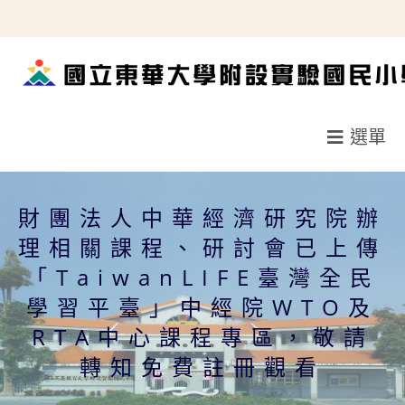
跳
轉
至
主
要
選單
內
容
財團法人中華經濟研究院辦
理相關課程、研討會已上傳
「TaiwanLIFE臺灣全民
學習平臺」中經院WTO及
RTA中心課程專區，敬請
轉知免費註冊觀看