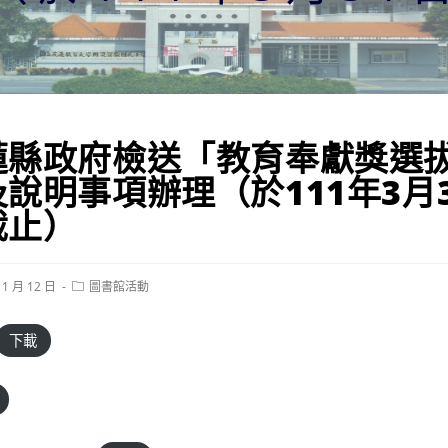
蓮縣政府檢送「教育奉獻獎選
說明事項辦理（於111年3月
截止）
Post
 1 月 12 日
圖書館活動
category:
下載