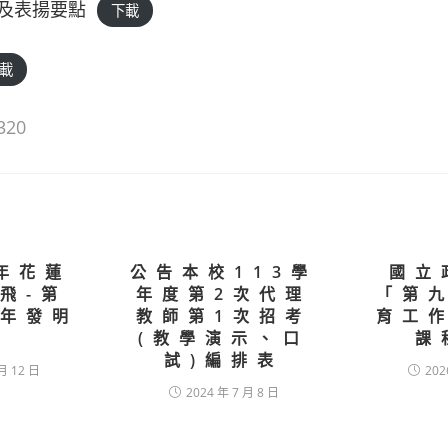
及表揚要點
下載
載
320
3年花蓮
公告本校113學
國立
飛-第
年度第2次代理
「第
少年發明
教師第1次招考
育工
(教學演示、口
課
試)編排表
月 12 日
202
2024 年 7 月 8 日