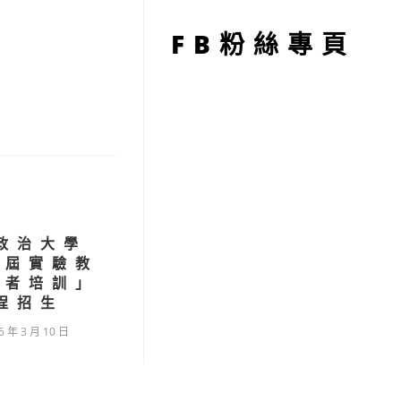
型
FB粉絲專頁
政治大學
九屆實驗教
作者培訓」
程招生
6 年 3 月 10 日