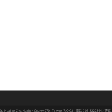
lien City, Hualien County 970 , Taiwan (R.O.C.) 電話：03-8222344／傳真：03