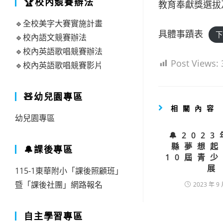
🏆校內競賽辦法
教育奉獻獎選拔
🔹全校美字大賽實施計畫
具體事蹟表
下
🔹校內語文競賽辦法
🔹校內英語歌唱競賽辦法
Post Views:
🔹校內英語歌唱競賽影片
🧸幼兒園專區
相關內容
幼兒園專區
🔔202
縣夢想起
🔔課後專區
10屆青
展
115-1東華附小「課後照顧班」
暨「課後社團」網路報名
2023 年 9 
自主學習專區