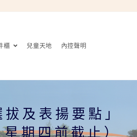
件櫃
兒童天地
內控聲明
選拔及表揚要點」
日星期四前截止）