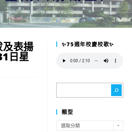
拔及表揚
✨75週年校慶校歌✨
31日星
搜
尋
類型
類
選取分類