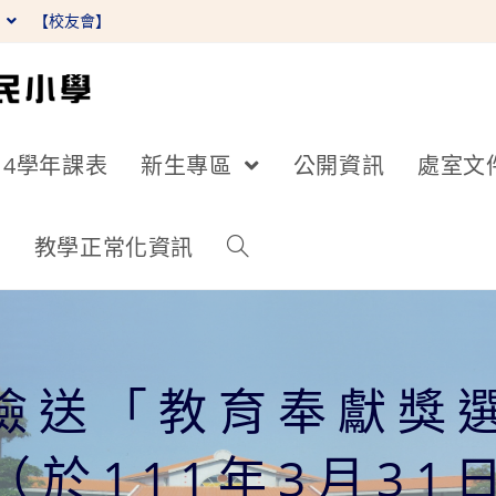
】
【校友會】
14學年課表
新生專區
公開資訊
處室文
詢
教學正常化資訊
檢送「教育奉獻獎
（於111年3月31