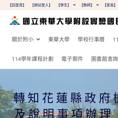
跳
【回首頁】
【網站登入】
【學生】
【教師】
【家長
轉
至
主
要
關於附小
東華大學
學校行事曆
1
內
容
114學年課程計劃
電子郵件
圖書館查
轉知花蓮縣政府
及說明事項辦理