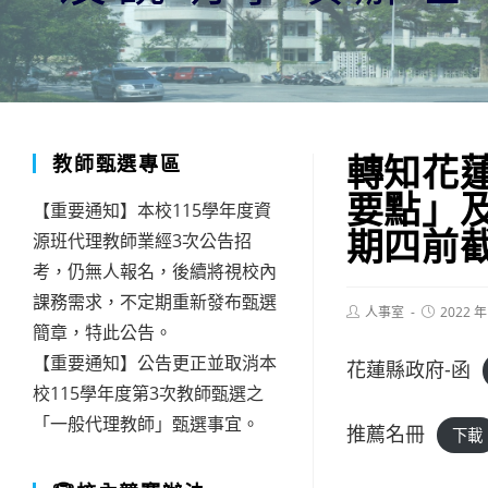
轉知花
教師甄選專區
要點」及
【重要通知】本校115學年度資
期四前
源班代理教師業經3次公告招
考，仍無人報名，後續將視校內
課務需求，不定期重新發布甄選
Post
Post
人事室
2022 年
author:
published:
簡章，特此公告。
【重要通知】公告更正並取消本
花蓮縣政府-函
校115學年度第3次教師甄選之
「一般代理教師」甄選事宜。
推薦名冊
下載