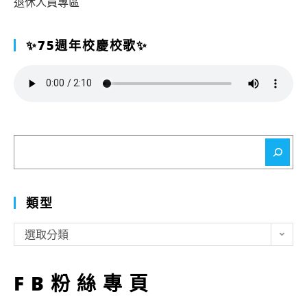
退休人員專區
✨75週年校慶校歌✨
搜
尋
類型
類
選取分類
型
FB粉絲專頁