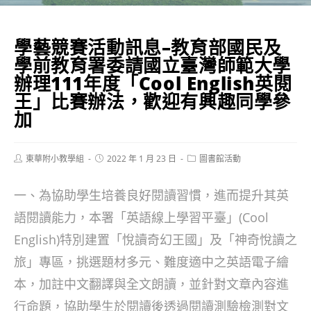
學藝競賽活動訊息–教育部國民及
學前教育署委請國立臺灣師範大學
辦理111年度「Cool English英閱
王」比賽辦法，歡迎有興趣同學參
加
Post
Post
Post
東華附小教學組
2022 年 1 月 23 日
圖書館活動
author:
published:
category:
一、為協助學生培養良好閱讀習慣，進而提升其英
語閱讀能力，本署「英語線上學習平臺」(Cool
English)特別建置「悅讀奇幻王國」及「神奇悅讀之
旅」專區，挑選題材多元、難度適中之英語電子繪
本，加註中文翻譯與全文朗讀，並針對文章內容進
行命題，協助學生於閱讀後透過閱讀測驗檢測對文