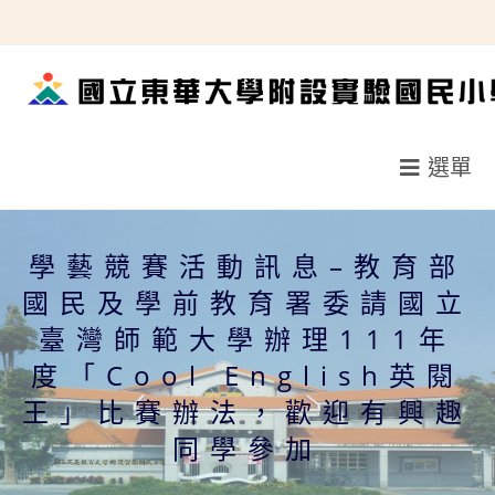
跳
轉
至
主
要
選單
內
容
學藝競賽活動訊息–教育部
國民及學前教育署委請國立
臺灣師範大學辦理111年
度「Cool English英閱
王」比賽辦法，歡迎有興趣
同學參加