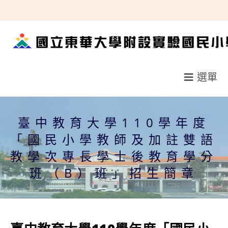
跳
轉
至
主
要
選單
內
容
臺中教育大學110學年度
「國民小學教師及加註雙語
教學次專長學士後教育學分
班（B）班」招生簡章