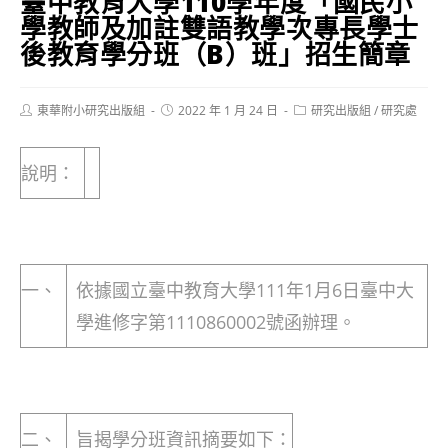
臺中教育大學110學年度「國民小
學教師及加註雙語教學次專長學士
後教育學分班（B）班」招生簡章
Post
Post
Post
東華附小研究出版組
2022 年 1 月 24 日
研究出版組
/
研究處
author:
published:
category:
說明：
一、
依據國立臺中教育大學111年1月6日臺中大
學進修字第1110860002號函辦理。
二、
旨揭學分班資訊摘要如下：