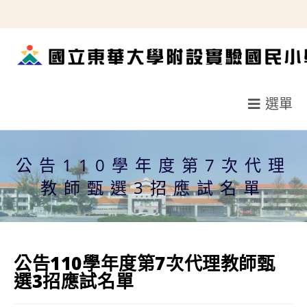
跳
轉
至
主
要
選單
內
容
公告110學年度第7次代理
教師甄選3招應試名單
公告110學年度第7次代理教師甄
選3招應試名單