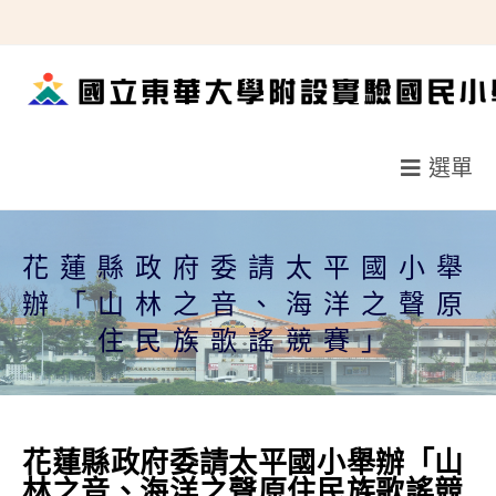
跳
轉
至
主
要
選單
內
容
花蓮縣政府委請太平國小舉
辦「山林之音、海洋之聲原
住民族歌謠競賽」
花蓮縣政府委請太平國小舉辦「山
林之音、海洋之聲原住民族歌謠競