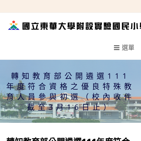
跳
轉
至
主
要
選單
內
容
轉知教育部公開遴選111
年度符合資格之優良特殊教
育人員參與初選（校內收件
截至3月16日止）