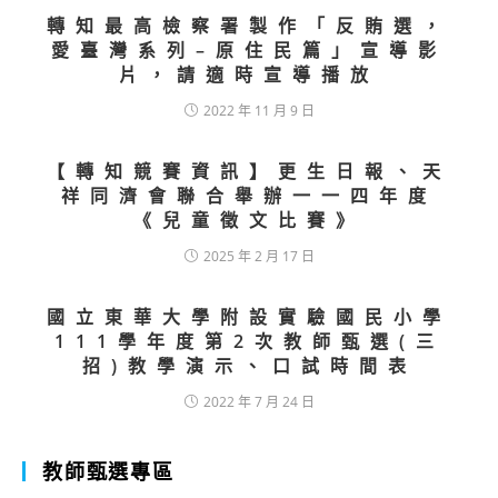
轉知最高檢察署製作「反賄選，
愛臺灣系列–原住民篇」宣導影
片，請適時宣導播放
2022 年 11 月 9 日
【轉知競賽資訊】更生日報、天
祥同濟會聯合舉辦一一四年度
《兒童徵文比賽》
2025 年 2 月 17 日
國立東華大學附設實驗國民小學
111學年度第2次教師甄選(三
招)教學演示、口試時間表
2022 年 7 月 24 日
教師甄選專區