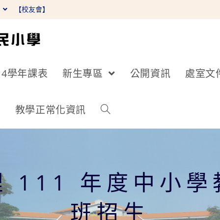
】
【校友會】
14學年課表
新生專區
公開資訊
處室文
詢
教學正常化資訊
 111 年度中小
班招生