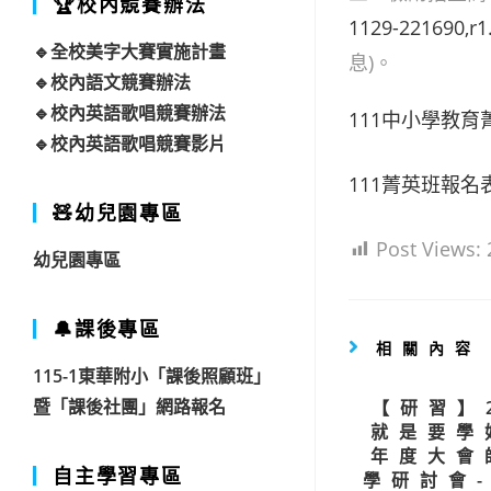
🏆校內競賽辦法
1129-221690,r1
🔹全校美字大賽實施計畫
息)。
🔹校內語文競賽辦法
🔹校內英語歌唱競賽辦法
111中小學教
🔹校內英語歌唱競賽影片
111菁英班報名
🧸幼兒園專區
Post Views:
幼兒園專區
🔔課後專區
相關內容
115-1東華附小「課後照顧班」
暨「課後社團」網路報名
【研習】
就是要學
年度大會
自主學習專區
學研討會