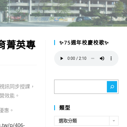
教育菁英專
✨75週年校慶校歌✨
搜
視訊同步授課，
尋
營效能。
類型
費優惠。
類
選取分類
u.tw/p/406-