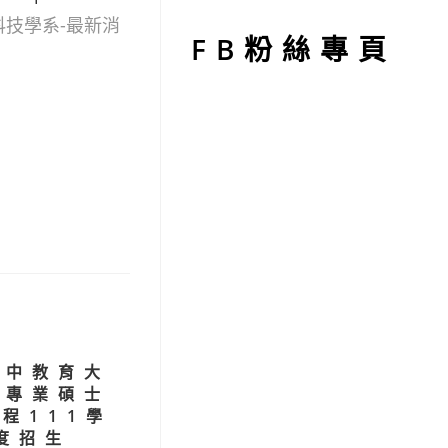
型
科技學系-最新消
FB粉絲專頁
臺中教育大
師專業碩士
程111學
度招生