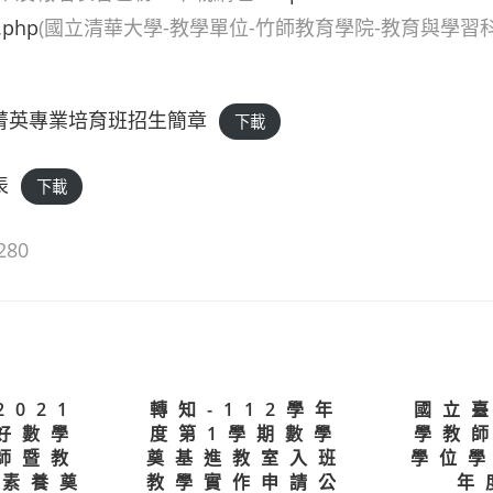
.php
(國立清華大學-教學單位-竹師教育學院-教育與學習
育菁英專業培育班招生簡章
下載
表
下載
280
2021
轉知-112學年
國立
好數學
度第1學期數學
學教
師暨教
奠基進教室入班
學位學
-素養奠
教學實作申請公
年