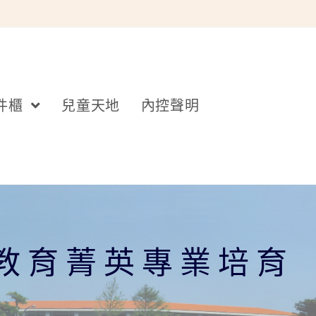
件櫃
兒童天地
內控聲明
學教育菁英專業培育