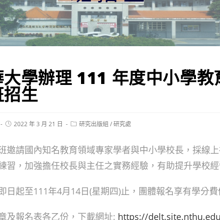
大學辦理 111 年度中小學
班招生
Post
Post
2022 年 3 月 21 日
研究出版組
/
研究處
published:
category:
班邀請國內知名教育領域專家學者與中小學校長，採線上
練習，加強擔任校長與主任之實務經驗，有助提升學校經
日起至111年4月14日(星期四)止，團體報名享有學分
章及報名表各乙份，下載網址:
https://delt.site.nthu.ed