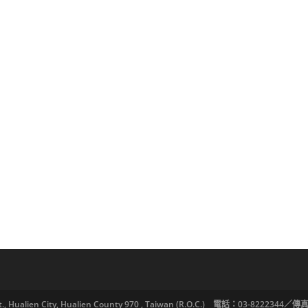
lien City, Hualien County 970 , Taiwan (R.O.C.) 電話：03-8222344／傳真：03