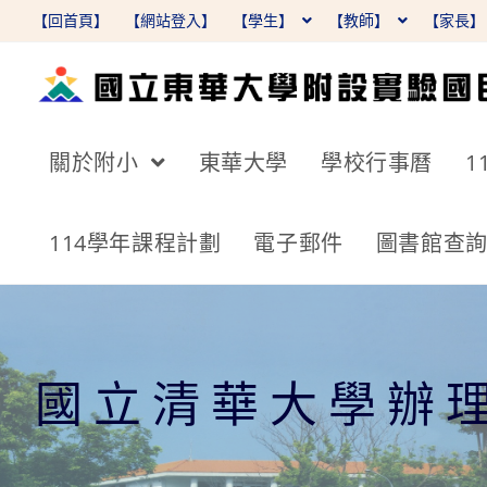
跳
【回首頁】
【網站登入】
【學生】
【教師】
【家長
轉
至
主
要
關於附小
東華大學
學校行事曆
1
內
容
114學年課程計劃
電子郵件
圖書館查
國立清華大學辦理