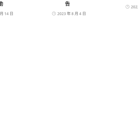
動
告
202
 月 14 日
2023 年 8 月 4 日