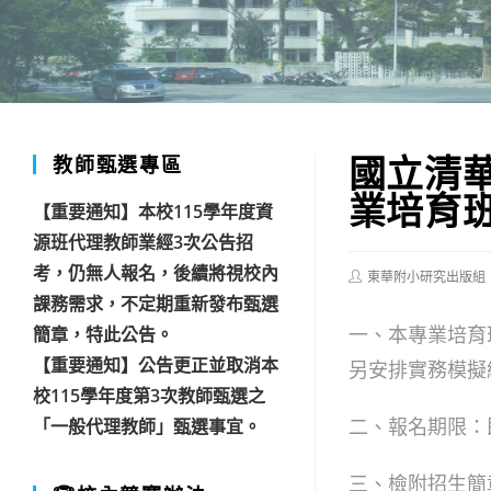
國立清華
教師甄選專區
業培育
【重要通知】本校115學年度資
源班代理教師業經3次公告招
考，仍無人報名，後續將視校內
Post
東華附小研究出版組
author:
課務需求，不定期重新發布甄選
一、本專業培育
簡章，特此公告。
【重要通知】公告更正並取消本
另安排實務模擬
校115學年度第3次教師甄選之
二、報名期限：即
「一般代理教師」甄選事宜。
三、檢附招生簡