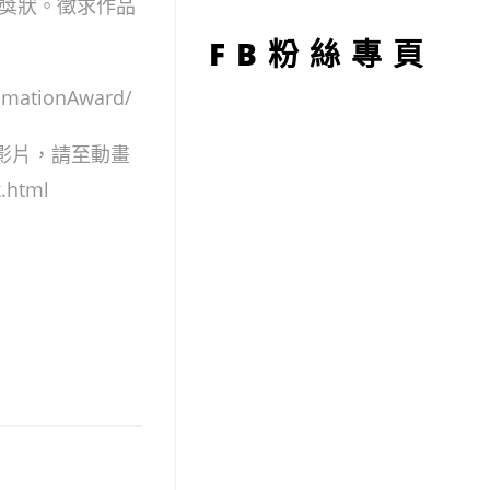
型
獎狀。徵求作品
FB粉絲專頁
ationAward/
影片，請至動畫
.html