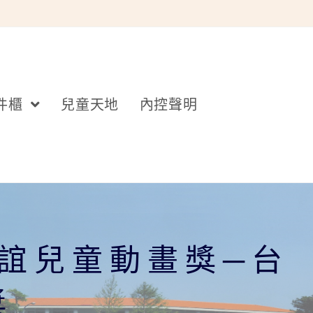
件櫃
兒童天地
內控聲明
信誼兒童動畫獎─台
獎