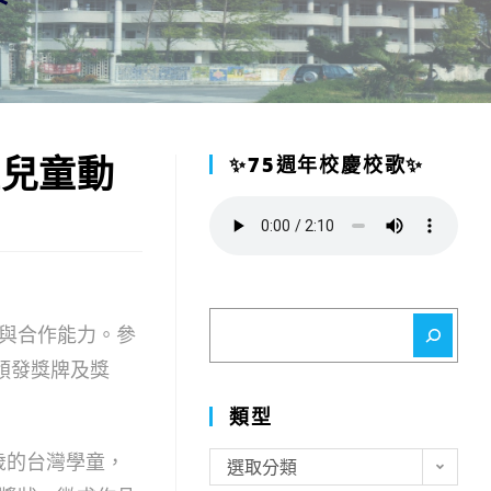
誼兒童動
✨75週年校慶校歌✨
搜
與合作能力。參
尋
頒發獎牌及獎
類型
歲的台灣學童，
類
選取分類