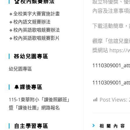
🏆校內競賽辦法
設立特優獎、優
內容及注意事項
🔹全校美字大賽實施計畫
🔹校內語文競賽辦法
下載活動簡章，請至信
🔹校內英語歌唱競賽辦法
🔹校內英語歌唱競賽影片
觀摩「信誼兒童
獎網站 https://w
🧸幼兒園專區
1110309001_at
幼兒園專區
1110309001_at
🔔課後專區
Post Views:
115-1東華附小「課後照顧班」
暨「課後社團」網路報名
自主學習專區
相關內容