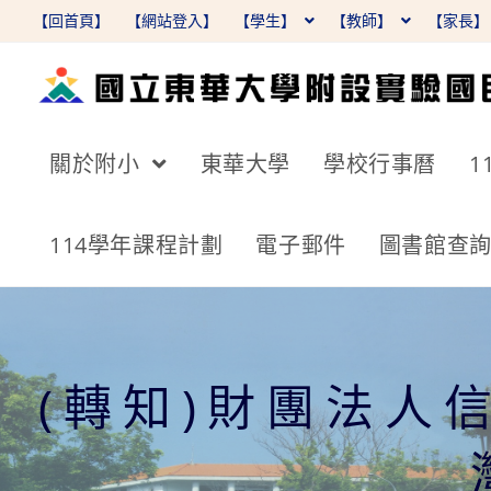
跳
【回首頁】
【網站登入】
【學生】
【教師】
【家長
轉
至
主
要
關於附小
東華大學
學校行事曆
1
內
容
114學年課程計劃
電子郵件
圖書館查
(轉知)財團法人