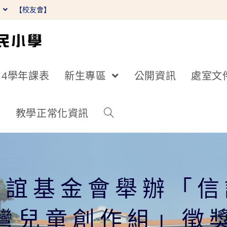
】
【校友會】
14學年課表
新生專區
公開資訊
處室文
詢
教學正常化資訊
信誼基金會舉辦「
灣兒童創作組」徵