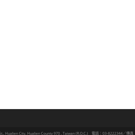
lien City, Hualien County 970 , Taiwan (R.O.C.) 電話：03-8222344／傳真：03