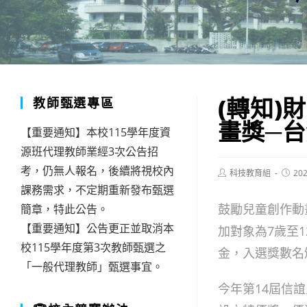
(轉知)
教師甄選專區
畫獎─
【重要通知】本校115學年度資
源班代理教師業經3次公告招
考，仍無人報名，後續將視校內
Post
Post
科技教育組
202
author:
publis
課務需求，不定期重新發布甄選
鼓勵兒童創作動
簡章，特此公告。
【重要通知】公告更正並取消本
加對象為7歲至
校115學年度第3次教師甄選之
金，入選獎數名
「一般代理教師」甄選事宜。
今年第14屆信