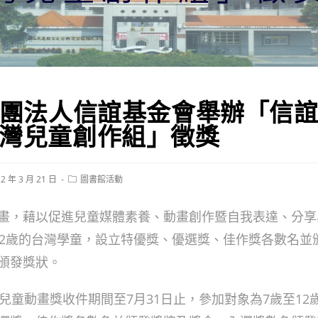
財團法人信誼基金會舉辦「信
台灣兒童創作組」徵獎
Post
2 年 3 月 21 日
圖書館活動
hed:
category:
畫，藉以促進兒童媒體素養、動畫創作暨自我表達、分享
12歲的台灣學童，設立特優獎、優選獎、佳作獎各數名並
頒發獎狀。
誼兒童動畫獎收件期間至7月31日止，參加對象為7歲至12