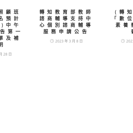
照顧班
轉知教育部教師
(轉
名預計
諮商輔導支持中
「數
三)中午
心個別諮商輔導
素養
公告第一
服務申請公告
單及補
2023 年 3 月 8 日
202
明
月 28 日