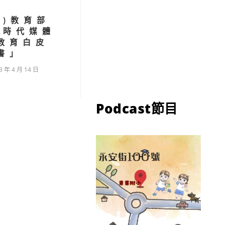
知)教育部
位時代媒體
教育白皮
書」
3 年 4 月 14 日
Podcast節目