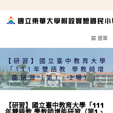
跳
轉
至
主
要
選單
內
容
【研習】國立臺中教育大學
「111年雙語教 學教師增
能研習（第1、2場）」
【研習】國立臺中教育大學「111
年雙語教 學教師增能研習（第1、