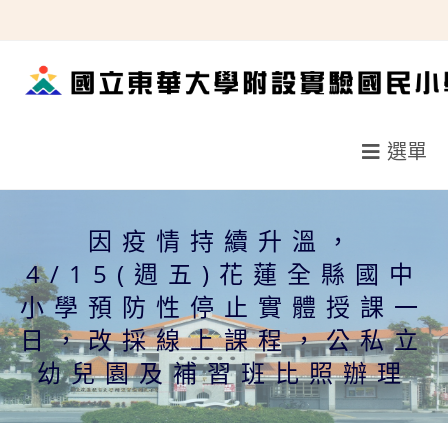
跳
轉
至
主
要
選單
內
容
因疫情持續升溫，
4/15(週五)花蓮全縣國中
小學預防性停止實體授課一
日，改採線上課程，公私立
幼兒園及補習班比照辦理