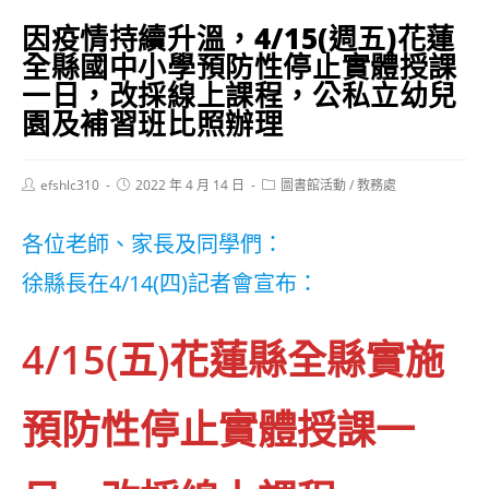
因疫情持續升溫，4/15(週五)花蓮
全縣國中小學預防性停止實體授課
一日，改採線上課程，公私立幼兒
園及補習班比照辦理
Post
Post
Post
efshlc310
2022 年 4 月 14 日
圖書館活動
/
教務處
author:
published:
category:
各位老師、家長及同學們：
徐縣長在4/14(四)記者會宣布：
4/15(五)花蓮縣全縣實施
預防性停止實體授課一