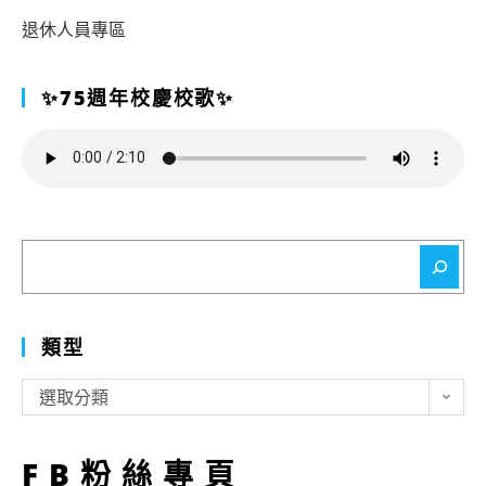
退休人員專區
✨75週年校慶校歌✨
搜
尋
類型
類
選取分類
型
FB粉絲專頁