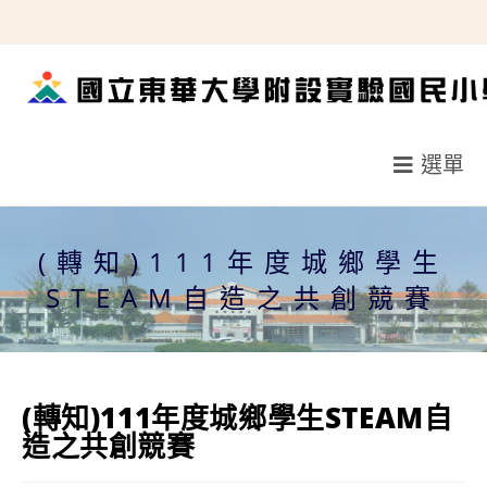
跳
轉
至
主
要
選單
內
容
(轉知)111年度城鄉學生
STEAM自造之共創競賽
(轉知)111年度城鄉學生STEAM自
造之共創競賽