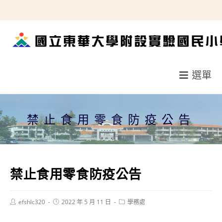
跳
轉
至
主
要
選單
內
容
禁止食用零食防疫公告
禁止食用零食防疫公告
Post
Post
Post
efshlc320
2022 年 5 月 11 日
學務處
author:
published:
category: