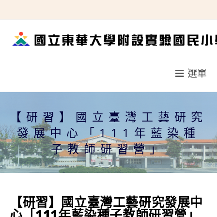
跳
轉
至
主
要
選單
內
容
【研習】國立臺灣工藝研究
發展中心「111年藍染種
子教師研習營」
【研習】國立臺灣工藝研究發展中
心「111年藍染種子教師研習營」