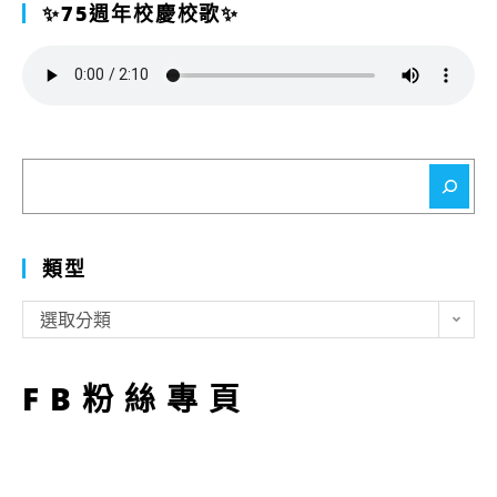
✨75週年校慶校歌✨
搜
尋
類型
類
選取分類
型
FB粉絲專頁