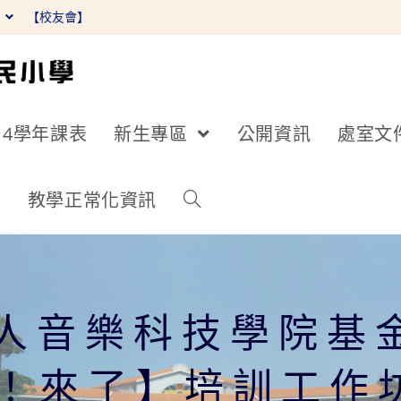
】
【校友會】
14學年課表
新生專區
公開資訊
處室文
詢
教學正常化資訊
人音樂科技學院基金會
o！來了】培訓工作