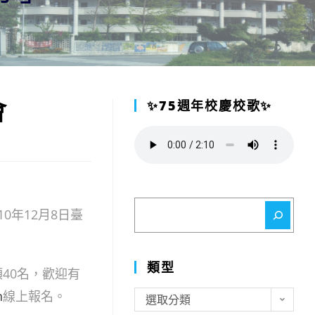
會
✨75週年校慶校歌✨
」
搜
10年12月8日臺
尋
類型
40名，歡迎有
n
線上報名。
類
選取分類