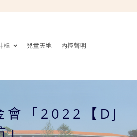
件櫃
兒童天地
內控聲明
「2022【DJ
坊」