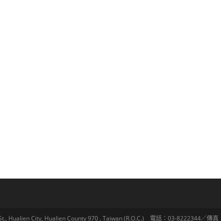
lien City, Hualien County 970 , Taiwan (R.O.C.) 電話：03-8222344／傳真：03