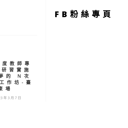
型
FB粉絲專頁
年度教師專
長研習實施
夢的 N次
工作坊-臺
東場
23 年 3 月 7 日