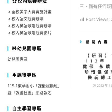
🏆校內競賽辦法
三、倘有任何疑問
🔹全校美字大賽實施計畫
🔹校內語文競賽辦法
Post Views:
🔹校內英語歌唱競賽辦法
🔹校內英語歌唱競賽影片
相關內容
🧸幼兒園專區
【研習】
幼兒園專區
113年
健保 永
珍惜健保
🔔課後專區
醫玩轉
115-1東華附小「課後照顧班」
2022 年 4 
暨「課後社團」網路報名
自主學習專區