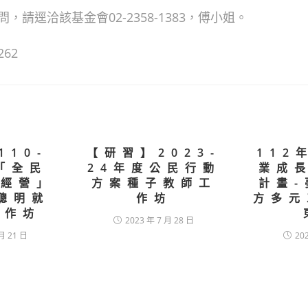
，請逕洽該基金會02-2358-1383，傅小姐。
262
110-
【研習】2023-
112
 「全民
24年度公民行動
業成
續經營」
方案種子教師工
計畫-
聰明就
作坊
方多元
工作坊
2023 年 7 月 28 日
月 21 日
20