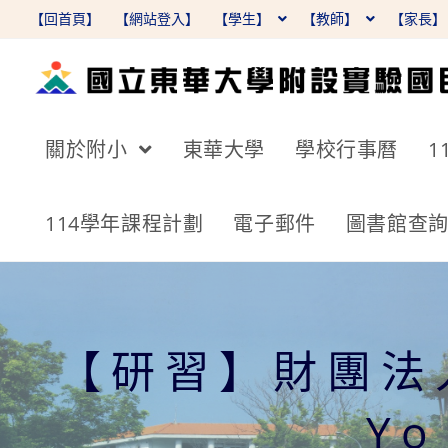
跳
【回首頁】
【網站登入】
【學生】
【教師】
【家長
轉
至
主
要
關於附小
東華大學
學校行事曆
1
內
容
114學年課程計劃
電子郵件
圖書館查
【研習】財團法
Y