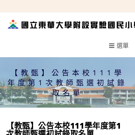
跳
轉
至
主
要
選單
內
容
【教甄】公告本校111學
年度第1次教師甄選初試錄
取名單
【教甄】公告本校111學年度第1
次教師甄選初試錄取名單